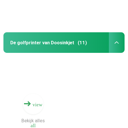
De golfprinter van Doosinkjet
(11)
Huis
view
Producten
Bekijk alles
all
Video's