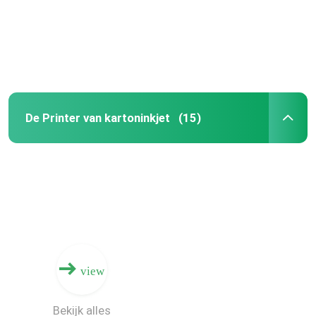
Ongeveer ons
Fabrieksreis
De Printer van kartoninkjet
(15)
Kwaliteitscontrole
Contacteer ons
Nieuws
Verzoek om een Citaat
view
Golf Digitale Drukmachine
Bekijk alles