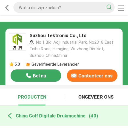
Suzhou Tektronix Co., Ltd
No.1 Bld. Aoji Industial Park, No2318 East
Taihu Road, Hengjing, Wuzhong District,
Suzhou, China,China
5.0
Geverifieerde Leverancier
Bel nu
Contacteer ons
PRODUCTEN
ONGEVEER ONS
China Golf Digitale Drukmachine
(40)