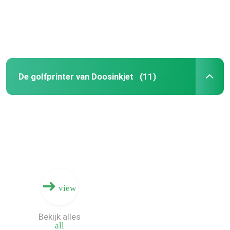
De golfprinter van Doosinkjet
(11)
Huis
view
Producten
Bekijk alles
all
Video's