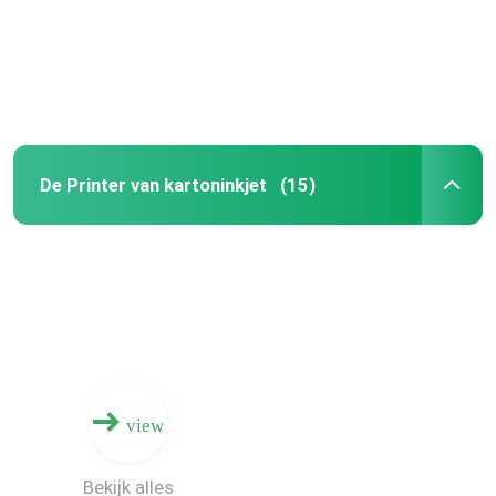
Ongeveer ons
Fabrieksreis
De Printer van kartoninkjet
(15)
Kwaliteitscontrole
Contacteer ons
Nieuws
Verzoek om een Citaat
view
Golf Digitale Drukmachine
Bekijk alles