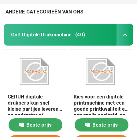
ANDERE CATEGORIEËN VAN ONS
Golf Digitale Drukmachine
(40)
GERUN digitale
Kies voor een digitale
drukpers kan snel
printmachine met een
kleine partijen leveren
goede printkwaliteit en
en ondersteunt
een snelle snelheid, en
gepersonaliseerde
natuurlijk voor Gerium.
Beste prijs
Beste prijs
gepersonaliseerde
verpakkingsdruk