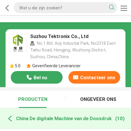
Suzhou Tektronix Co., Ltd
No.1 Bld. Aoji Industial Park, No2318 East
Taihu Road, Hengjing, Wuzhong District,
Suzhou, China,China
5.0
Geverifieerde Leverancier
Bel nu
Contacteer ons
PRODUCTEN
ONGEVEER ONS
China De digitale Machine van de Doosdruk
(10)