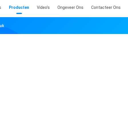
s
Producten
Video's
Ongeveer Ons
Contacteer Ons
ruk