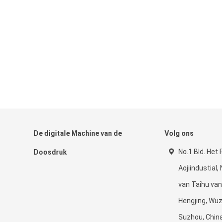
De digitale Machine van de
Volg ons
No.1 Bld. Het 
Doosdruk
Aojiindustial
van Taihu van
Hengjing, Wuz
Suzhou, Chin