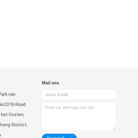
Mail ons
Park van
, No2318-Road
 het Oosten,
hong-District,
a