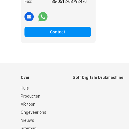
Fax:
86-0512-68792470
Contact
Over
Golf Digitale Drukmachine
Huis
Producten
VR toon
Ongeveer ons
Nieuws
Sitemap