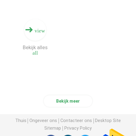
Doosprinter Machine
view
De digitale Machine van de Raadsdruk
Bekijk alles
Digitale Inkjet-Drukmachine
all
Enige Pas Golfprinter
Bekijk meer
Thuis
Ongeveer ons
Contacteer ons
Desktop Site
Sitemap
Privacy Policy