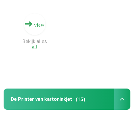
De digitale Machine van de Doosdruk
view
Machine van de karton de Digitale Druk
Bekijk alles
all
De golfprinter van Doosinkjet
De Printer van kartoninkjet
golf digitale printer
De Printer van kartoninkjet
(15)
Multipas Digitale Druk
de digitale pers van Inkjet