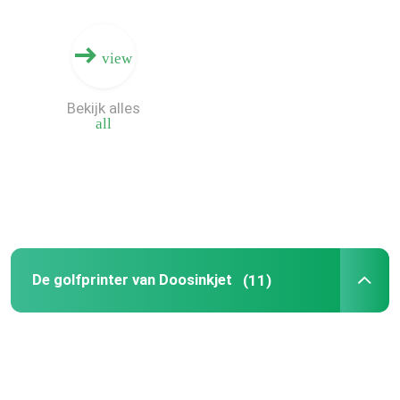
Ongeveer ons
view
Bekijk alles
Fabrieksreis
all
Kwaliteitscontrole
Contacteer ons
Nieuws
De golfprinter van Doosinkjet
(11)
Verzoek om een Citaat
Golf Digitale Drukmachine