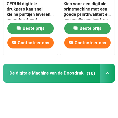
GERUN digitale
Kies voor een digitale
drukpers kan snel
printmachine met een
kleine partijen leveren
goede printkwaliteit en
en ondersteunt
een snelle snelheid, en
gepersonaliseerde
natuurlijk voor Gerium.
Beste prijs
Beste prijs
gepersonaliseerde
verpakkingsdruk
Contacteer ons
Contacteer ons
De digitale Machine van de Doosdruk
(10)