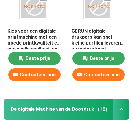
Kies voor een digitale
GERUN digitale
printmachine met een
drukpers kan snel
goede printkwaliteit en
kleine partijen leveren
een snelle snelheid, en
en ondersteunt
natuurlijk voor Gerium.
gepersonaliseerde
Beste prijs
Beste prijs
gepersonaliseerde
verpakkingsdruk
Contacteer ons
Contacteer ons
De digitale Machine van de Doosdruk
(10)