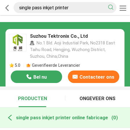
Suzhou Tektronix Co., Ltd
No.1 Bld. Aoji Industial Park, No2318 East
Taihu Road, Hengjing, Wuzhong District,
Suzhou, China,China
5.0
Geverifieerde Leverancier
Bel nu
Contacteer ons
PRODUCTEN
ONGEVEER ONS
single pass inkjet printer online fabricage
(0)