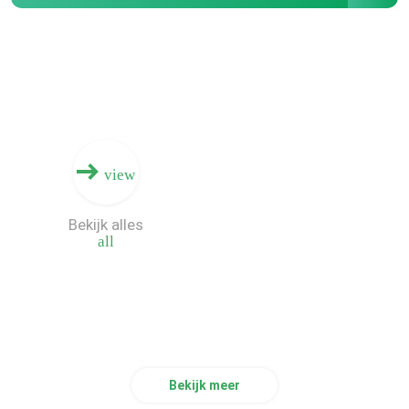
Doosprinter Machine
De digitale Machine van de Raadsdruk
Digitale Inkjet-Drukmachine
view
Enige Pas Golfprinter
Bekijk alles
all
Bekijk meer