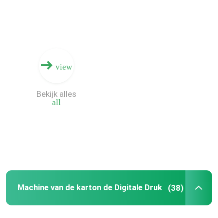
view
Bekijk alles
all
Huis
Producten
Machine van de karton de Digitale Druk
(38)
Video's