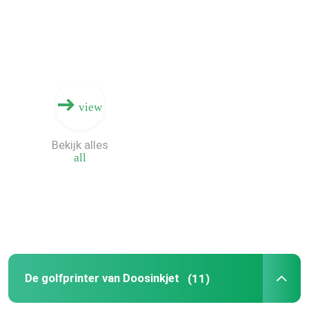
Ongeveer ons
Fabrieksreis
view
Kwaliteitscontrole
Bekijk alles
all
Contacteer ons
Nieuws
Verzoek om een Citaat
De golfprinter van Doosinkjet
(11)
Golf Digitale Drukmachine