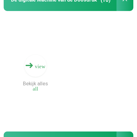
Ongeveer ons
Fabrieksreis
Kwaliteitscontrole
view
Contacteer ons
Bekijk alles
all
Nieuws
Verzoek om een Citaat
Golf Digitale Drukmachine