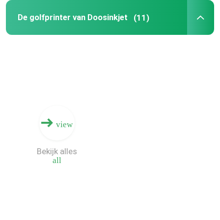
De golfprinter van Doosinkjet
(11)
Doosprinter Machine
De digitale Machine van de Raadsdruk
Digitale Inkjet-Drukmachine
Enige Pas Golfprinter
view
Bekijk alles
all