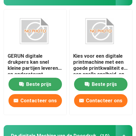
GERUN digitale
Kies voor een digitale
drukpers kan snel
printmachine met een
kleine partijen leveren
goede printkwaliteit en
en ondersteunt
een snelle snelheid, en
gepersonaliseerde
natuurlijk voor Gerium.
Beste prijs
Beste prijs
gepersonaliseerde
verpakkingsdruk
Huis
Contacteer ons
Contacteer ons
Producten
Video's
De digitale Machine van de Doosdruk
(10)