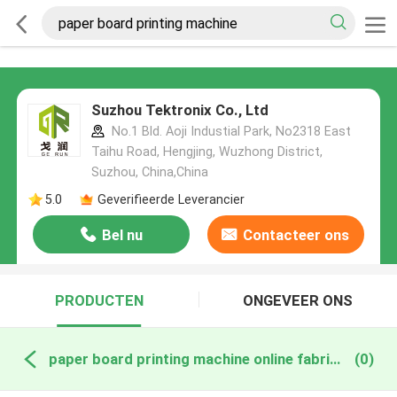
Suzhou Tektronix Co., Ltd
No.1 Bld. Aoji Industial Park, No2318 East
Taihu Road, Hengjing, Wuzhong District,
Suzhou, China,China
5.0
Geverifieerde Leverancier
Bel nu
Contacteer ons
PRODUCTEN
ONGEVEER ONS
paper board printing machine online fabricage
(0)