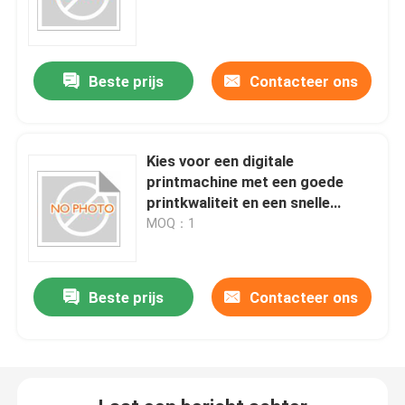
gepersonaliseerde
verpakkingsdruk
Beste prijs
Contacteer ons
Kies voor een digitale
printmachine met een goede
printkwaliteit en een snelle
snelheid, en natuurlijk voor
MOQ：1
Gerium.
Beste prijs
Contacteer ons