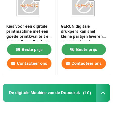
Kies voor een digitale
GERUN digitale
printmachine met een
drukpers kan snel
goede printkwaliteit en
kleine partijen leveren
een snelle snelheid, en
en ondersteunt
natuurlijk voor Gerium.
gepersonaliseerde
Beste prijs
Beste prijs
gepersonaliseerde
verpakkingsdruk
Contacteer ons
Contacteer ons
De digitale Machine van de Doosdruk
(10)