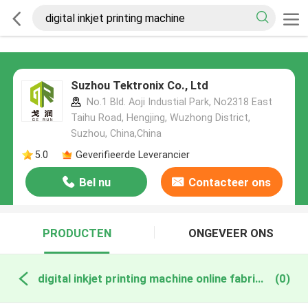
Suzhou Tektronix Co., Ltd
No.1 Bld. Aoji Industial Park, No2318 East
Taihu Road, Hengjing, Wuzhong District,
Suzhou, China,China
5.0
Geverifieerde Leverancier
Bel nu
Contacteer ons
PRODUCTEN
ONGEVEER ONS
digital inkjet printing machine online fabricage
(0)