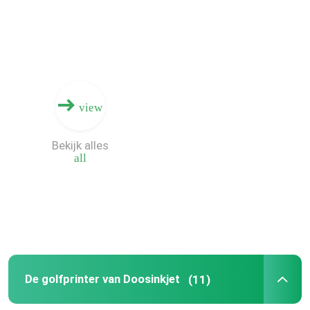
Ongeveer ons
Fabrieksreis
view
Kwaliteitscontrole
Bekijk alles
all
Contacteer ons
Nieuws
Verzoek om een Citaat
De golfprinter van Doosinkjet
(11)
Golf Digitale Drukmachine