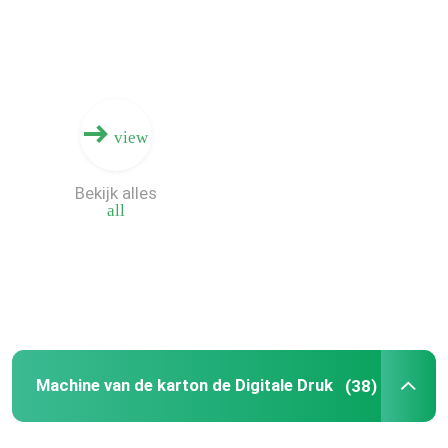
view
Bekijk alles
all
Huis
Producten
Machine van de karton de Digitale Druk
(38)
Video's