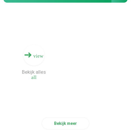
Doosprinter Machine
De digitale Machine van de Raadsdruk
Digitale Inkjet-Drukmachine
view
Enige Pas Golfprinter
Bekijk alles
all
Bekijk meer