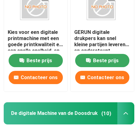
Kies voor een digitale
GERUN digitale
printmachine met een
drukpers kan snel
goede printkwaliteit en
kleine partijen leveren
een snelle snelheid, en
en ondersteunt
natuurlijk voor Gerium.
gepersonaliseerde
Beste prijs
Beste prijs
gepersonaliseerde
verpakkingsdruk
Contacteer ons
Contacteer ons
De digitale Machine van de Doosdruk
(10)