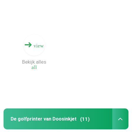
Ongeveer ons
Fabrieksreis
view
Kwaliteitscontrole
Bekijk alles
all
Contacteer ons
Nieuws
Verzoek om een Citaat
De golfprinter van Doosinkjet
(11)
Golf Digitale Drukmachine