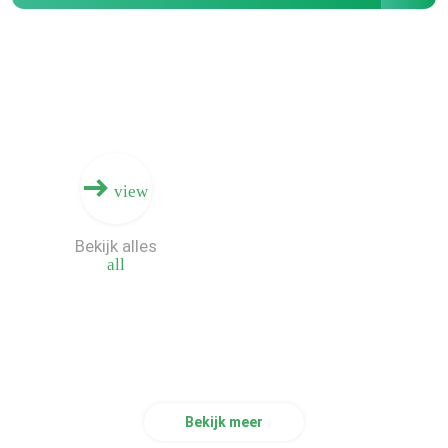
Doosprinter Machine
De digitale Machine van de Raadsdruk
Digitale Inkjet-Drukmachine
view
Enige Pas Golfprinter
Bekijk alles
all
Bekijk meer