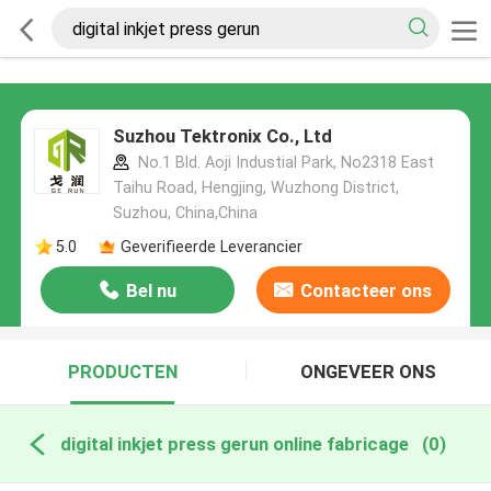
Suzhou Tektronix Co., Ltd
No.1 Bld. Aoji Industial Park, No2318 East
Taihu Road, Hengjing, Wuzhong District,
Suzhou, China,China
5.0
Geverifieerde Leverancier
Bel nu
Contacteer ons
PRODUCTEN
ONGEVEER ONS
digital inkjet press gerun online fabricage
(0)