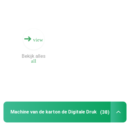
view
Bekijk alles
all
Huis
Producten
Machine van de karton de Digitale Druk
(38)
Video's