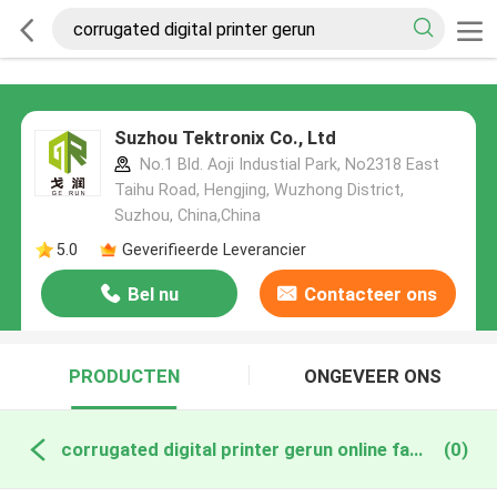
Suzhou Tektronix Co., Ltd
No.1 Bld. Aoji Industial Park, No2318 East
Taihu Road, Hengjing, Wuzhong District,
Suzhou, China,China
5.0
Geverifieerde Leverancier
Bel nu
Contacteer ons
PRODUCTEN
ONGEVEER ONS
corrugated digital printer gerun online fabricage
(0)