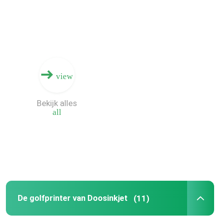
Ongeveer ons
Fabrieksreis
view
Kwaliteitscontrole
Bekijk alles
all
Contacteer ons
Nieuws
Verzoek om een Citaat
De golfprinter van Doosinkjet
(11)
Golf Digitale Drukmachine