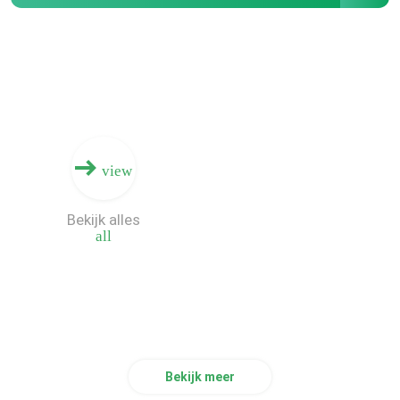
Doosprinter Machine
De digitale Machine van de Raadsdruk
Digitale Inkjet-Drukmachine
view
Enige Pas Golfprinter
Bekijk alles
all
Bekijk meer