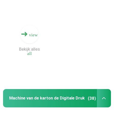
view
Bekijk alles
all
Huis
Producten
Machine van de karton de Digitale Druk
(38)
Video's