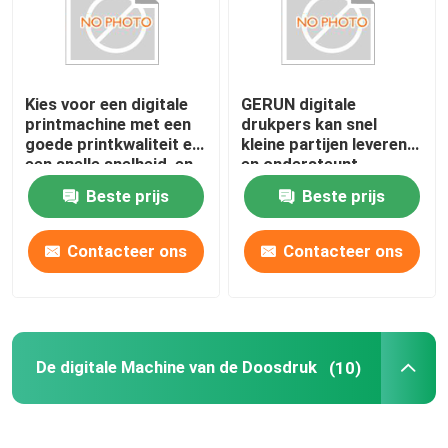
Kies voor een digitale
GERUN digitale
printmachine met een
drukpers kan snel
goede printkwaliteit en
kleine partijen leveren
een snelle snelheid, en
en ondersteunt
natuurlijk voor Gerium.
gepersonaliseerde
Beste prijs
Beste prijs
gepersonaliseerde
verpakkingsdruk
Contacteer ons
Contacteer ons
De digitale Machine van de Doosdruk
(10)